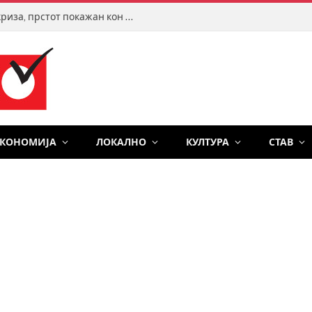
Во Шпанија, врие по мигрантската криза, прстот покажан кон САД и Израел
ЕКОНОМИЈА
ЛОКАЛНО
КУЛТУРА
СТАВ