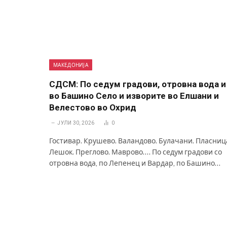
МАКЕДОНИЈА
СДСМ: По седум градови, отровна вода и
во Башино Село и изворите во Елшани и
Велестово во Охрид
ЈУЛИ 30, 2026
0
Гостивар. Крушево. Валандово. Булачани. Пласниц
Лешок. Преглово. Маврово…. По седум градови со
отровна вода, по Лепенец и Вардар, по Башино…