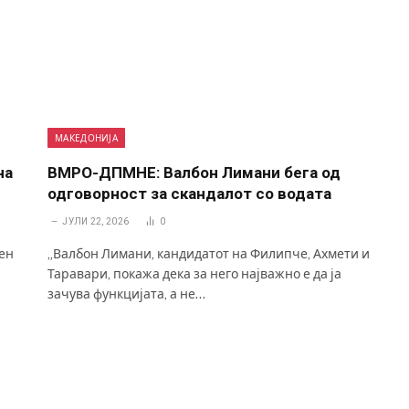
МАКЕДОНИЈА
на
ВМРО-ДПМНЕ: Валбон Лимани бега од
одговорност за скандалот со водата
ЈУЛИ 22, 2026
0
сен
„Валбон Лимани, кандидатот на Филипче, Ахмети и
Таравари, покажа дека за него најважно е да ја
зачува функцијата, а не…