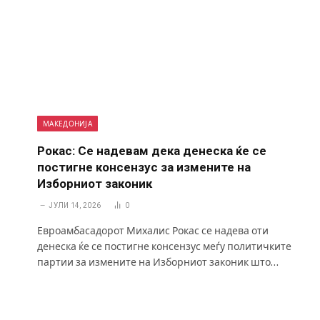
МАКЕДОНИЈА
Рокас: Се надевам дека денеска ќе се
постигне консензус за измените на
Изборниот законик
ЈУЛИ 14, 2026
0
Евроамбасадорот Михалис Рокас се надева оти
денеска ќе се постигне консензус меѓу политичките
партии за измените на Изборниот законик што…