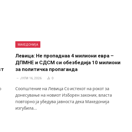
МАКЕДОНИЈА
Левица: Не пропаднаа 4 милиони евра –
ДПМНЕ и СДСМ си обезбедија 10 милиони
ст
за политичка пропаганда
ЈУЛИ 16, 2026
0
о
Соопштение на Левица Со истекот на рокот за
донесување на новиот Изборен законик, власта
повторно ја убедува јавноста дека Македонија
изгубила…