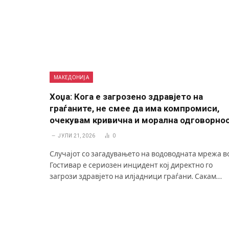
МАКЕДОНИЈА
Хоџа: Кога е загрозено здравјето на
граѓаните, не смее да има компромиси,
очекувам кривична и морална одговорно
ЈУЛИ 21, 2026
0
Случајот со загадувањето на водоводната мрежа в
Гостивар е сериозен инцидент кој директно го
загрози здравјето на илјадници граѓани. Сакам…