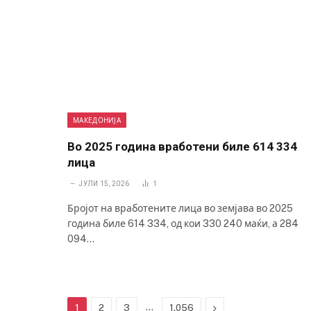
МАКЕДОНИЈА
Во 2025 година вработени биле 614 334
лица
ЈУЛИ 15, 2026
1
Бројот на вработените лица во земјава во 2025
година биле 614 334, од кои 330 240 маќи, а 284
094…
…
Next
1
2
3
1.056