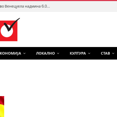
Бројот на загинати од земјотресите во Венецуела надмина 6.000
ЕКОНОМИЈА
ЛОКАЛНО
КУЛТУРА
СТАВ