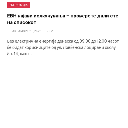
ЕКОНОМИЈА
ЕВН најави ислкучувања – проверете дали сте
на списокот
ОКТОМВРИ 21, 2025
2
Без електрична енергија денеска од 09.00 до 12.00 часот
ќе бидат корисниците од ул. Ловќенска лоцирани околу
бр. 14, како…