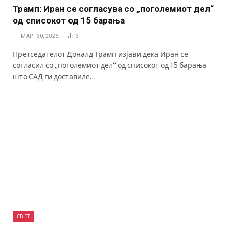
Трамп: Иран се согласува со „поголемиот дел“
од списокот од 15 барања
МАРТ 30, 2026
3
Претседателот Доналд Трамп изјави дека Иран се
согласил со „поголемиот дел“ од списокот од 15 барања
што САД ги доставиле…
СВЕТ