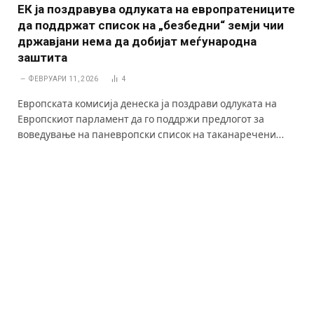
ЕК ја поздравува одлуката на европратениците
да поддржат список на „безбедни“ земји чии
државјани нема да добијат меѓународна
заштита
ФЕВРУАРИ 11, 2026
4
Европската комисија денеска ја поздрави одлуката на
Европскиот парламент да го поддржи предлогот за
воведување на паневропски список на таканаречени…