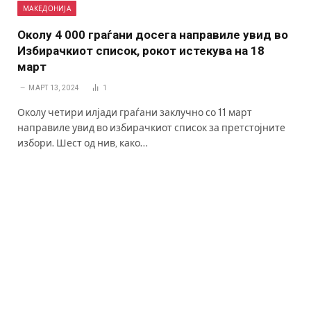
МАКЕДОНИЈА
Околу 4 000 граѓани досега направиле увид во
Избирачкиот список, рокот истекува на 18
март
МАРТ 13, 2024
1
Околу четири илјади граѓани заклучно со 11 март
направиле увид во избирачкиот список за претстојните
избори. Шест од нив, како…