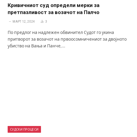
Кривичниот суд определи мерки за
претпазливост за возачот на Палчо
МАРТ 12, 2024
3
По предлог на надлежен обвинител Судот го укина
притворот за возачот на првоосомничениот за двојното
убиство на Вања и Панче,…
СУДСКИ ПРОЦЕСИ