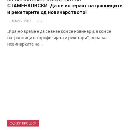
СТАМЕНКОВСКИ: Да се истераат натрапниците
и рекетарите од новинарството!
МАРТ 7, 2023
7
„Крајно време е да се знае кои се новинари, а кои се
натрапници во професијата и рекетари“, порачаа
новинарките на…
СУДСКИ ПРОЦЕСИ