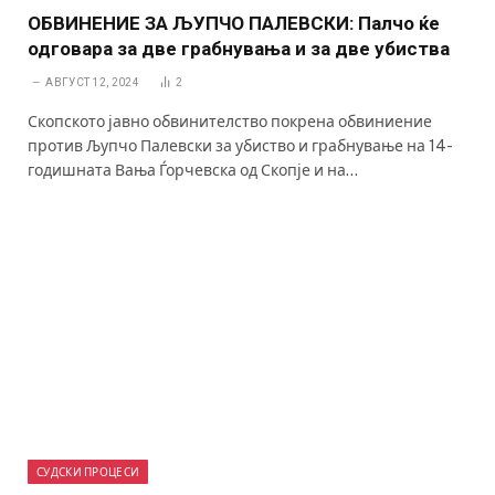
ОБВИНЕНИЕ ЗА ЉУПЧО ПАЛЕВСКИ: Палчо ќе
одговара за две грабнувања и за две убиства
АВГУСТ 12, 2024
2
Скопското јавно обвинителство покрена обвиниение
против Љупчо Палевски за убиство и грабнување на 14-
годишната Вања Ѓорчевска од Скопје и на…
СУДСКИ ПРОЦЕСИ