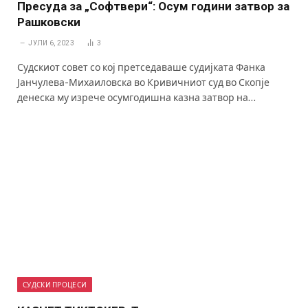
Пресуда за „Софтвери“: Осум години затвор за
Рашковски
ЈУЛИ 6, 2023
3
Судскиот совет со кој претседаваше судијката Фанка
Јанчулева-Михаиловска во Кривичниот суд во Скопје
денеска му изрече осумгодишна казна затвор на…
СУДСКИ ПРОЦЕСИ