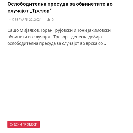
Ослободителна пресуда за обвинетите во
случајот „Трезор“
ФЕВРУАРИ 22, 2024
0
Сашо Мијалков, Горан Грујовски и Тони Јакимовски,
обвинети во случајот „Трезор“, денеска добија
ослободителна пресуда за случајот во врска со…
СУДСКИ ПРОЦЕСИ