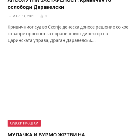
АПСОЛУТНА ЗАСТАРЕНОСТ: Кривичен го
ослободи Даравелски
МАРТ 14, 2023
3
Кривичниот суд во Скопје денеска донесе решение со кое
го запре прогонот за поранешниот директор на
Царинската управа, Драган Даравелски.…
СУДСКИ ПРОЦЕСИ
МУЛАЧКА И ВУРМО ЖРТВИ НА