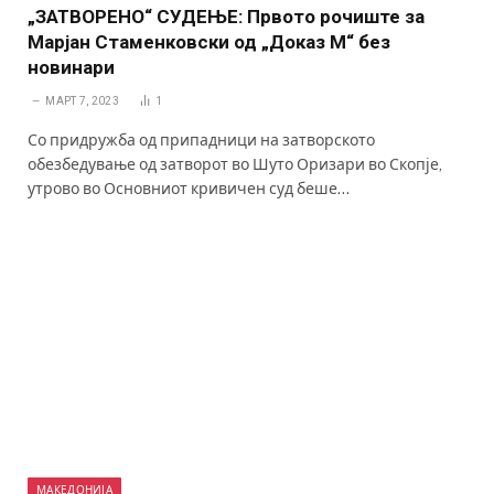
„ЗАТВОРЕНО“ СУДЕЊЕ: Првото рочиште за
Марјан Стаменковски од „Доказ М“ без
новинари
МАРТ 7, 2023
1
Со придружба од припадници на затворското
обезбедување од затворот во Шуто Оризари во Скопје,
утрово во Основниот кривичен суд беше…
МАКЕДОНИЈА