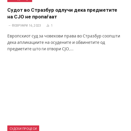
Судот во Стразбур одлучи дека предметите
на СЈО не пропаѓаат
ФЕВРУАРИ 16, 2023
1
Европскиот суд за човекови права во Стразбур соопшти
дека апликациите на осудените и обвинетите од
предметите што ги отвори СЈО,…
СУДСКИ ПРОЦЕСИ